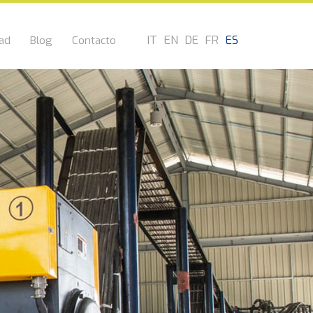
IT
EN
DE
FR
ES
dad
Blog
Contacto