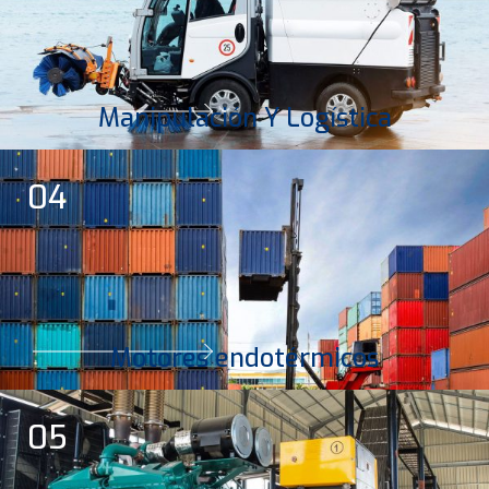
Manipulación Y Logística
04
Motores endotérmicos
05