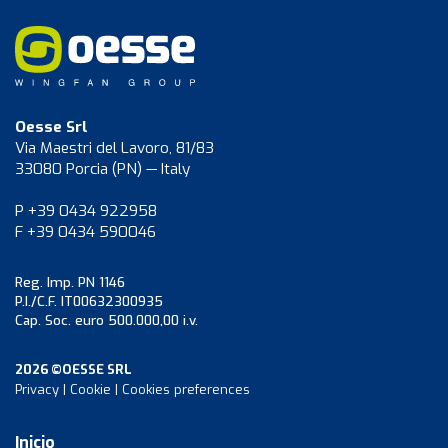
Oesse Srl
Via Maestri del Lavoro, 81/83
33080 Porcia (PN) — Italy
P +39 0434 922958
F +39 0434 590046
Reg. Imp. PN 1146
P.I./C.F. IT00632300935
Cap. Soc. euro 500.000,00 i.v.
2026 ©OESSE SRL
Privacy
|
Cookie
|
Cookies preferences
Inicio