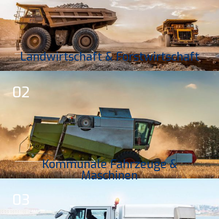
Landwirtschaft & Forstwirtschaft
02
Kommunale Fahrzeuge &
Maschinen
03