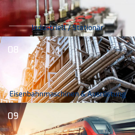
Industriell / Stationär
08
Eisenbahnmaschinen & Ausrüstung
09