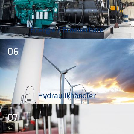
Energie / Erneuerbare
06
Hydraulikhändler
07