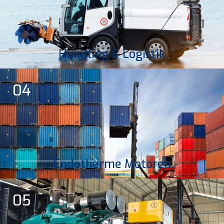
Handling & Logistik
04
Endotherme Motoren
05