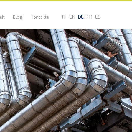
IT
EN
DE
FR
ES
eit
Blog
Kontakte