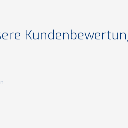
ere Kundenbewertu
V
on