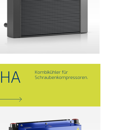
HA
Kombikühler für
Schraubenkompressoren.