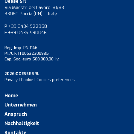
Oesse Srl
Via Maestri del Lavoro, 81/83
33080 Porcia (PN) — Italy
P +39 0434 922958
F +39 0434 590046
Reg. Imp. PN 1146
P.I./C.F. IT00632300935
Cap. Soc. euro 500.000,00 i.v.
2026 ©OESSE SRL
Privacy
|
Cookie
|
Cookies preferences
Home
Unternehmen
Anspruch
Nachhaltigkeit
Kontakte