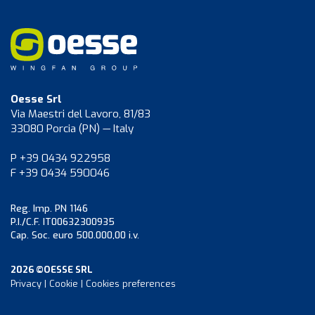
Oesse Srl
Via Maestri del Lavoro, 81/83
33080 Porcia (PN) — Italy
P +39 0434 922958
F +39 0434 590046
Reg. Imp. PN 1146
P.I./C.F. IT00632300935
Cap. Soc. euro 500.000,00 i.v.
2026 ©OESSE SRL
Privacy
|
Cookie
|
Cookies preferences