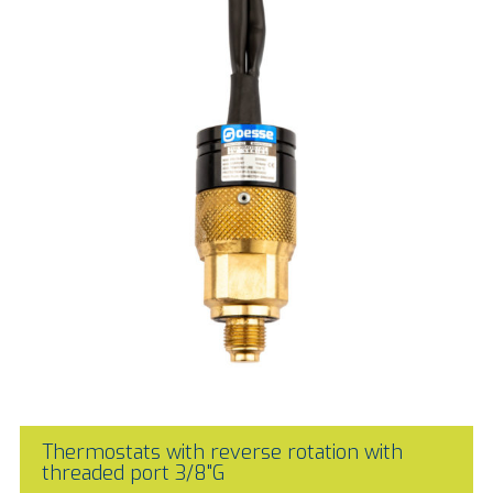
Thermostats with reverse rotation with
threaded port 3/8"G