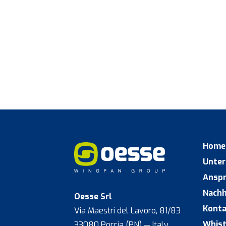
Home
Unte
Ansp
Nachh
Oesse Srl
Konta
Via Maestri del Lavoro, 81/83
Whist
33080 Porcia (PN) — Italy