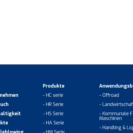
Produkte
Anwendungsbe
rnehmen
- HC serie
- Offroad
ruch
- HR Serie
- Landwirtschaf
altigkeit
- HS Serie
- Kommunale F
Maschinen
kte
- HA Serie
- Handling & Log
leblowing
- HM Serie