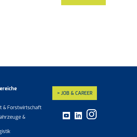
reiche
> JOB & CAREER
t & Forstwirtschaft
ahrzeuge &
istik