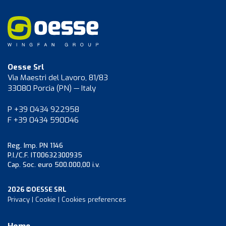
Oesse Srl
Via Maestri del Lavoro, 81/83
33080 Porcia (PN) — Italy
P +39 0434 922958
F +39 0434 590046
Reg. Imp. PN 1146
P.I./C.F. IT00632300935
Cap. Soc. euro 500.000,00 i.v.
2026 ©OESSE SRL
Privacy
|
Cookie
|
Cookies preferences