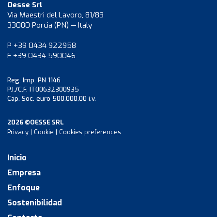
Oesse Srl
Via Maestri del Lavoro, 81/83
33080 Porcia (PN) — Italy
P +39 0434 922958
F +39 0434 590046
Reg. Imp. PN 1146
P.I./C.F. IT00632300935
Cap. Soc. euro 500.000,00 i.v.
2026 ©OESSE SRL
Privacy
|
Cookie
|
Cookies preferences
Inicio
Empresa
Enfoque
Sostenibilidad