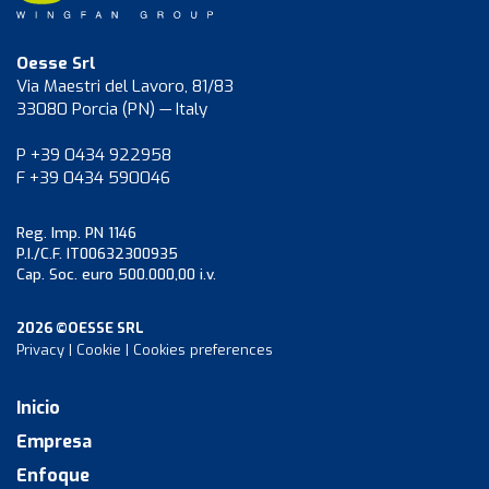
Oesse Srl
Via Maestri del Lavoro, 81/83
33080 Porcia (PN) — Italy
P +39 0434 922958
F +39 0434 590046
Reg. Imp. PN 1146
P.I./C.F. IT00632300935
Cap. Soc. euro 500.000,00 i.v.
2026 ©OESSE SRL
Privacy
|
Cookie
|
Cookies preferences
Inicio
Empresa
Enfoque