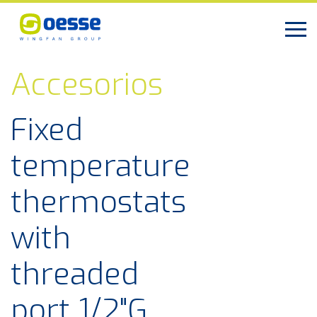
Accesorios
Fixed
temperature
thermostats
with
threaded
port 1/2"G