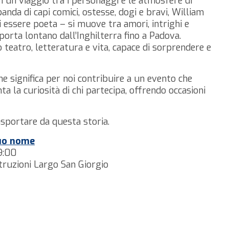
n un viaggio tra i personaggi e le atmosfere di
anda di capi comici, ostesse, dogi e bravi, William
 essere poeta – si muove tra amori, intrighi e
 porta lontano dall’Inghilterra fino a Padova.
o teatro, letteratura e vita, capace di sorprendere e
e significa per noi contribuire a un evento che
nta la curiosità di chi partecipa, offrendo occasioni
asportare da questa storia.
suo nome
9:00
truzioni Largo San Giorgio