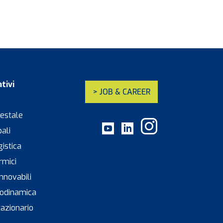
tivi
> JOB & CAREER
restale
pali
gistica
rmici
innovabili
leodinamica
tazionario