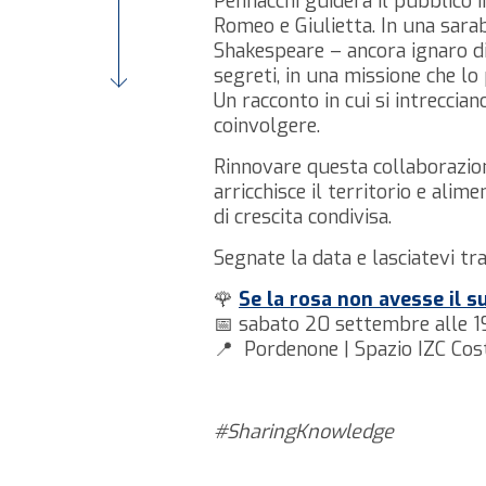
Pennacchi guiderà il pubblico i
Romeo e Giulietta. In una sarab
Shakespeare – ancora ignaro di
segreti, in una missione che lo
Un racconto in cui si intreccian
coinvolgere.
Rinnovare questa collaborazion
arricchisce il territorio e alime
di crescita condivisa.
Segnate la data e lasciatevi tr
🌹
Se la rosa non avesse il 
📅 sabato 20 settembre alle 1
📍 Pordenone | Spazio IZC Cos
#SharingKnowledge