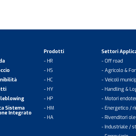
Prodotti
Settori Applica
da
- HR
- Off road
ccio
- HS
- Agricolo & Fo
nibilità
- HC
- Veicoli munici
tti
- HY
- Handling & Lo
leblowing
- HP
- Motori endote
ica Sistema
- HM
- Energetico / r
one Integrato
- HA
- Rivenditori o
- Industriale / s