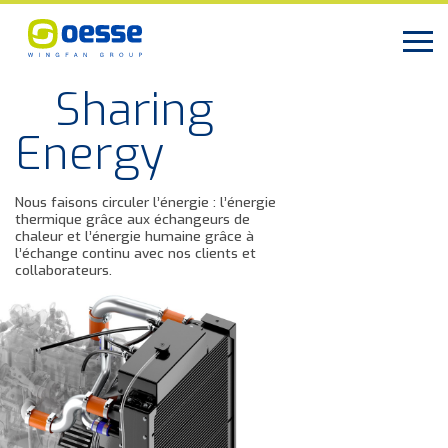
ng
Advan
Cooling
Soluti
nergie : l’énergie
changeurs de
maine grâce à
Nous concevons et fabriquo
nos clients et
échangeurs de chaleur aussi
standard que sur mesure, av
solutions technologiques de
génération.