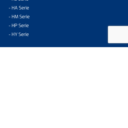
- HA Serie
- HM Serie
- HP Serie
- HY Serie
Domaines d’application
> JOB & CAREER
A company by