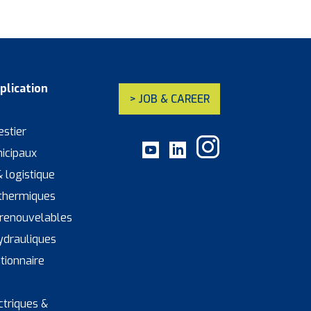
plication
> JOB & CAREER
estier
icipaux
& logistique
thermiques
 renouvelables
ydrauliques
ationnaire
ectriques &