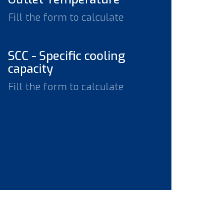
Fill the form to calculate
SCC - Specific cooling
capacity
Fill the form to calculate