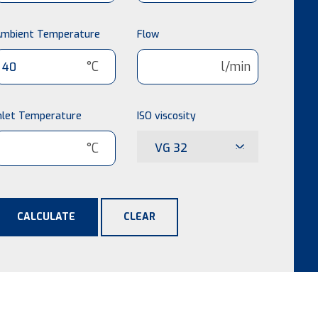
mbient Temperature
Flow
°C
l/min
nlet Temperature
ISO viscosity
°C
VG 32
CALCULATE
CLEAR