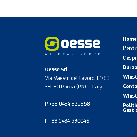
Home
L’ent
L’espr
Durab
Oesse Srl
Whist
Via Maestri del Lavoro, 81/83
Conta
33080 Porcia (PN) — Italy
Whist
P +39 0434 922958
Polit
Gesti
F +39 0434 590046