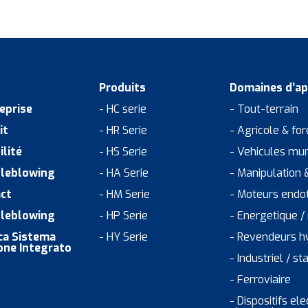
Produits
Domaines d’ap
reprise
- HC serie
- Tout-terrain
it
- HR Serie
- Agricole & for
ilité
- HS Serie
- Vehicules mun
leblowing
- HA Serie
- Manipulation 
ct
- HM Serie
- Moteurs endo
leblowing
- HP Serie
- Energetique /
ica Sistema
- HY Serie
- Revendeurs h
one Integrato
- Industriel / st
- Ferroviaire
- Dispositifs el