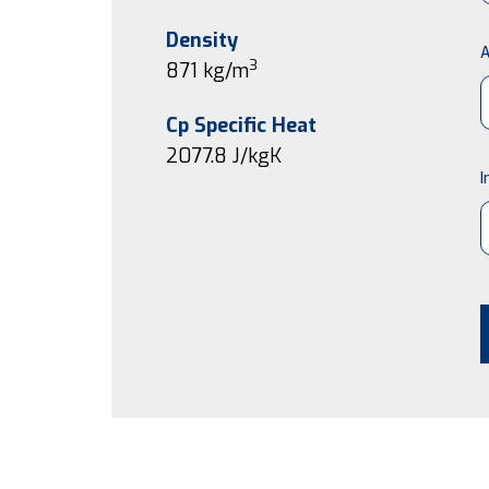
Density
A
3
871 kg/m
Cp Specific Heat
2077.8
J/kgK
I