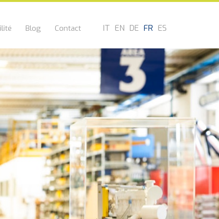
IT
EN
DE
FR
ES
lité
Blog
Contact