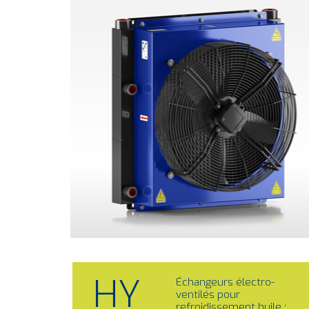
HY
Échangeurs électro-
ventilés pour
refroidissement huile ;