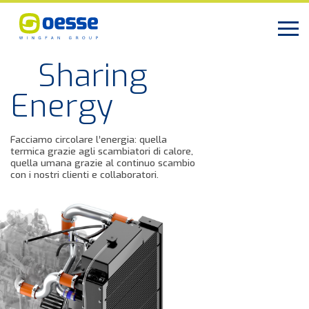
Advanced
Cooling
Solutions
a
calore,
scambio
Progettiamo e realizziamo scambiatori 
calore standard e su misura, con
soluzioni tecnologiche di ultima
generazione.