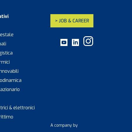
tivi
> JOB & CAREER
restale
pali
gistica
rmici
innovabili
leodinamica
tazionario
trici & elettronici
rittimo
A company by