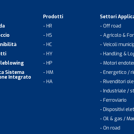
Prodotti
Settori Applica
da
- HR
- Off road
ccio
- HS
- Agricolo & Fo
nibilità
- HC
- Veicoli munici
tti
- HY
- Handling & Lo
leblowing
- HP
- Motori endote
ica Sistema
- HM
- Energetico / r
one Integrato
- HA
- Rivenditori o
- Industriale / s
- Ferroviario
- Dispositivi elet
- Oil & gas / Ma
- On road