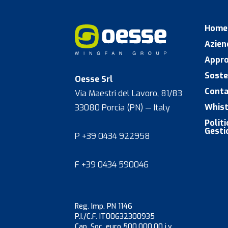
Home
Azien
Appro
Soste
Oesse Srl
Conta
Via Maestri del Lavoro, 81/83
Whist
33080 Porcia (PN) — Italy
Polit
Gesti
P +39 0434 922958
F +39 0434 590046
Reg. Imp. PN 1146
P.I./C.F. IT00632300935
Cap. Soc. euro 500.000,00 i.v.