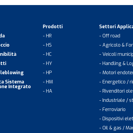
Prodotti
Settori Applica
da
- HR
- Off road
ccio
- HS
- Agricolo & Fo
nibilità
- HC
- Veicoli munici
tti
- HY
- Handling & Lo
leblowing
- HP
- Motori endote
ica Sistema
- HM
- Energetico / r
one Integrato
- HA
- Rivenditori o
- Industriale / s
- Ferroviario
- Dispositivi elet
- Oil & gas / Ma