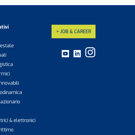
tivi
> JOB & CAREER
restale
pali
gistica
rmici
innovabili
leodinamica
tazionario
trici & elettronici
rittimo