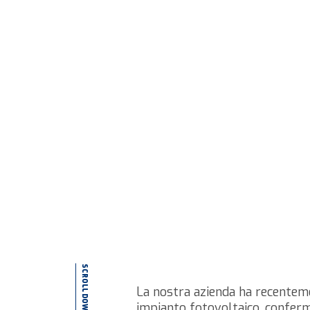
SCROLL DOWN
La nostra azienda ha recenteme
impianto fotovoltaico, confer