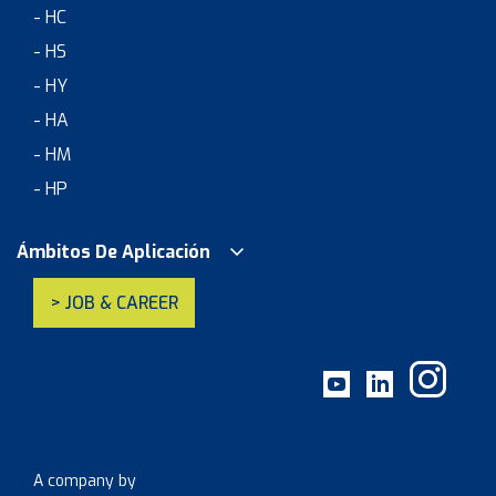
- HC
- HS
- HY
- HA
- HM
- HP
Ámbitos De Aplicación
> JOB & CAREER
A company by