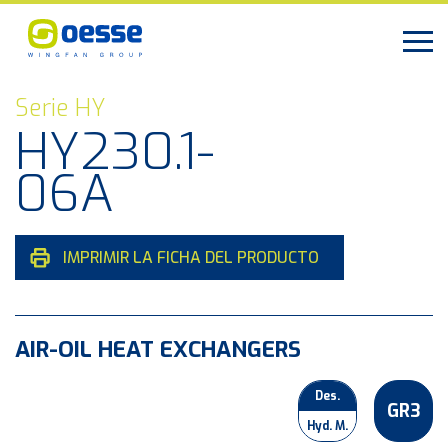
Serie HY
HY230.1-
06A
IMPRIMIR LA FICHA DEL PRODUCTO
AIR-OIL HEAT EXCHANGERS
Des.
GR3
Hyd. M.