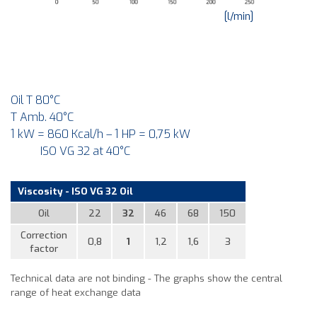
[l/min]
Oil T 80°C
T Amb. 40°C
1 kW = 860 Kcal/h – 1 HP = 0,75 kW
ISO VG 32 at 40°C
Viscosity - ISO VG 32 Oil
Oil
22
32
46
68
150
Correction
0,8
1
1,2
1,6
3
factor
Technical data are not binding - The graphs show the central
range of heat exchange data