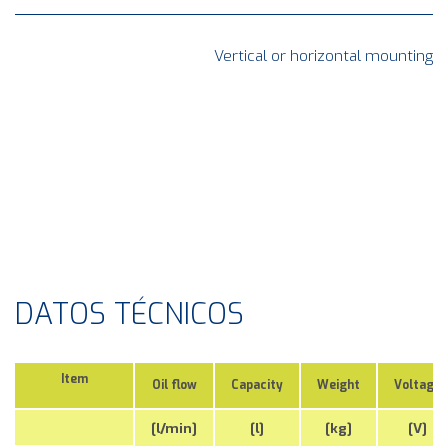
tal mounting
DATOS TÉCNICOS
Item
Oil flow
Capacity
Weight
Voltage
[l/min]
[l]
[kg]
[V]