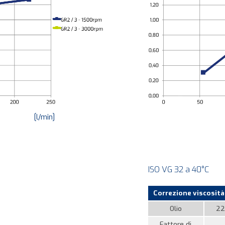
[l/min]
ISO VG 32 a 40°C
Correzione viscosità 
Olio
22
Fattore di