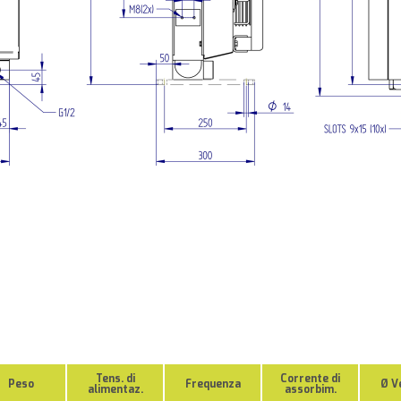
Tens. di
Corrente di
Peso
Frequenza
Ø V
alimentaz.
assorbim.