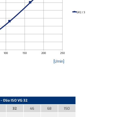
[l/min]
- Olio ISO VG 32
32
46
68
150