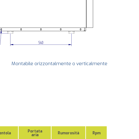
Montabile orizzontalmente o verticalmente
Portata
entola
Rumorosità
Rpm
aria