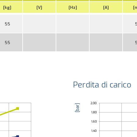
[kg]
[V]
[Hz]
[A]
[
55
55
Perdita di carico
[bar]