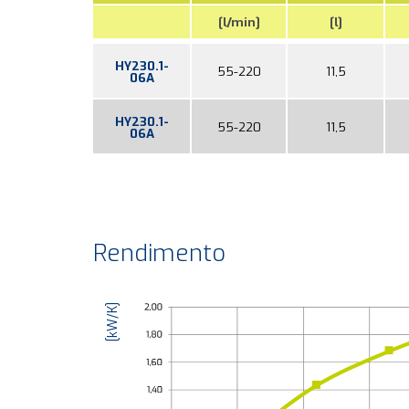
[l/min]
[l]
HY230.1-
55-220
11,5
06A
HY230.1-
55-220
11,5
06A
Rendimento
[kW/K]