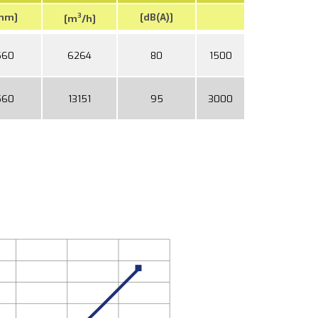
mm]
[dB(A)]
3
[m
/h]
560
6264
80
1500
560
13151
95
3000