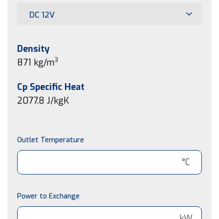
DC 12V
Density
3
871 kg/m
Cp Specific Heat
2077.8
J/kgK
Outlet Temperature
°C
Power to Exchange
kW