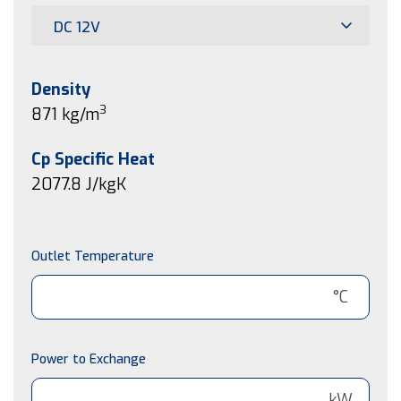
DC 12V
Density
3
871 kg/m
Cp Specific Heat
2077.8
J/kgK
Outlet Temperature
°C
Power to Exchange
kW