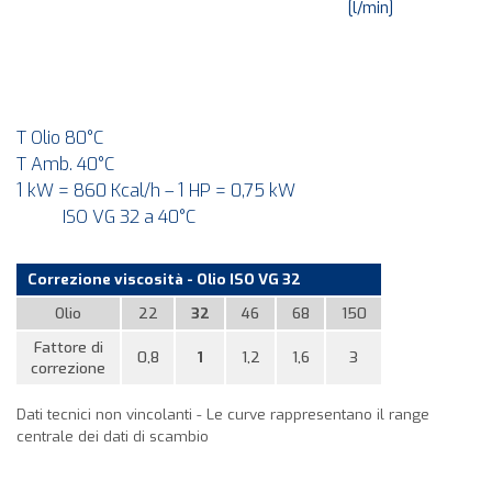
[l/min]
T Olio 80°C
T Amb. 40°C
1 kW = 860 Kcal/h – 1 HP = 0,75 kW
ISO VG 32 a 40°C
Correzione viscosità - Olio ISO VG 32
Olio
22
32
46
68
150
Fattore di
0,8
1
1,2
1,6
3
correzione
Dati tecnici non vincolanti - Le curve rappresentano il range
centrale dei dati di scambio