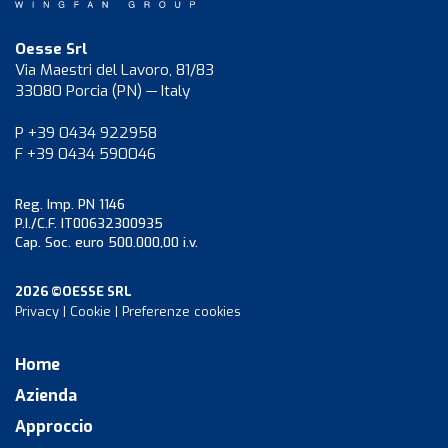
Oesse Srl
Via Maestri del Lavoro, 81/83
33080 Porcia (PN) — Italy
P +39 0434 922958
F +39 0434 590046
Reg. Imp. PN 1146
P.I./C.F. IT00632300935
Cap. Soc. euro 500.000,00 i.v.
2026 ©OESSE SRL
Privacy
|
Cookie
|
Preferenze cookies
Home
Azienda
Approccio