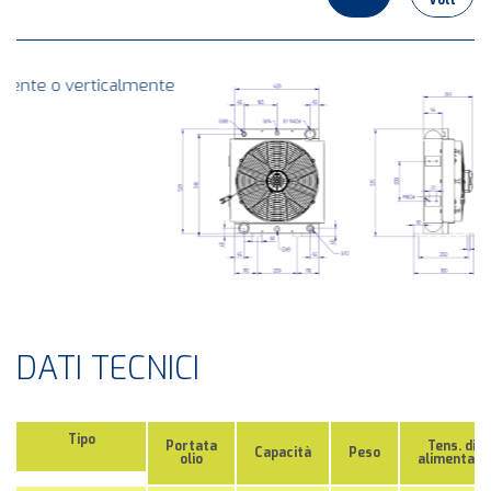
te
DATI TECNICI
Tipo
Portata
Tens. di
Capacità
Peso
olio
alimentaz.