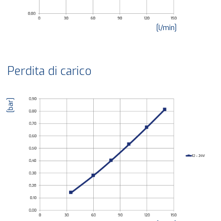
[l/min]
Perdita di carico
[bar]