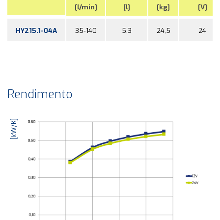
[l/min]
[l]
[kg]
[V]
HY215.1-04A
35-140
5,3
24,5
24
Rendimento
[kW/K]