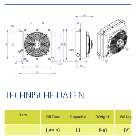
TECHNISCHE DATEN
Item
Oil flow
Capacity
Weight
Voltage
[l/min]
[l]
[kg]
[V]