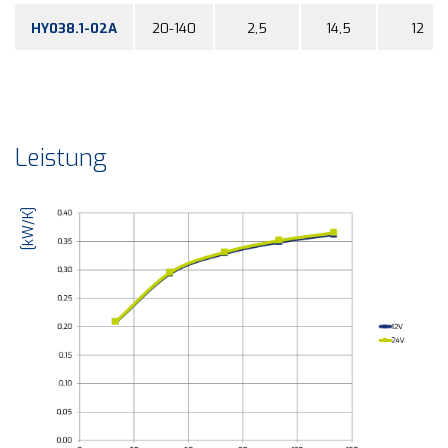
HY038.1-02A
20-140
2,5
14,5
12
Leistung
[kW/K]