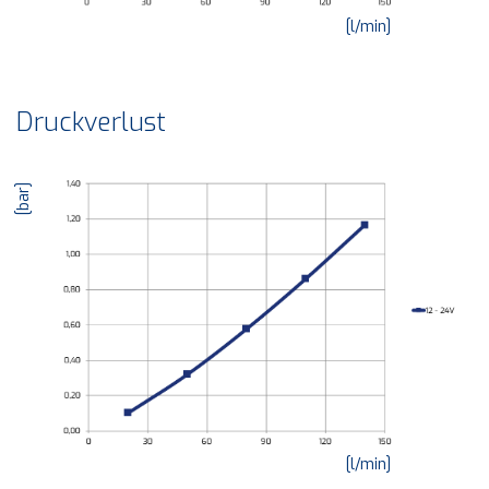
[l/min]
Druckverlust
[bar]
[l/min]