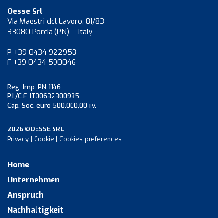
Oesse Srl
Via Maestri del Lavoro, 81/83
33080 Porcia (PN) — Italy
P +39 0434 922958
F +39 0434 590046
Reg. Imp. PN 1146
P.I./C.F. IT00632300935
Cap. Soc. euro 500.000,00 i.v.
2026 ©OESSE SRL
Privacy
|
Cookie
|
Cookies preferences
Home
Unternehmen
Anspruch
Nachhaltigkeit