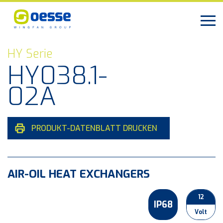
HY Serie
HY038.1-
02A
PRODUKT-DATENBLATT DRUCKEN
AIR-OIL HEAT EXCHANGERS
12
IP68
Volt