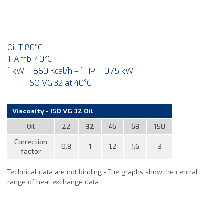
Oil T 80°C
T Amb. 40°C
1 kW = 860 Kcal/h – 1 HP = 0,75 kW
ISO VG 32 at 40°C
Viscosity - ISO VG 32 Oil
Oil
22
32
46
68
150
Correction
0,8
1
1,2
1,6
3
factor
Technical data are not binding - The graphs show the central
range of heat exchange data