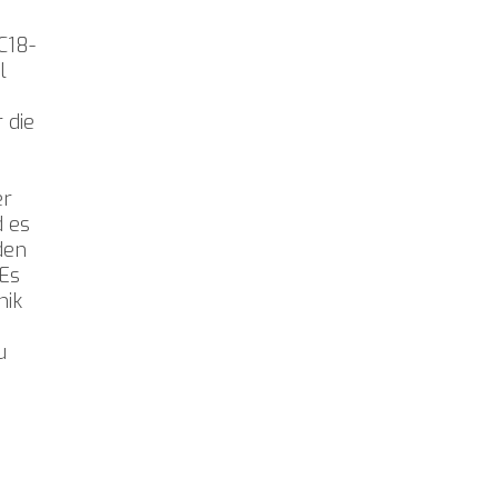
C18-
l
 die
er
 es
den
 Es
nik
u