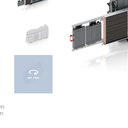
en
em