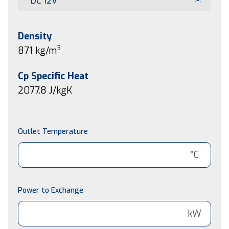
DC 12V
Density
3
871 kg/m
Cp Specific Heat
2077.8
J/kgK
Outlet Temperature
°C
Power to Exchange
kW