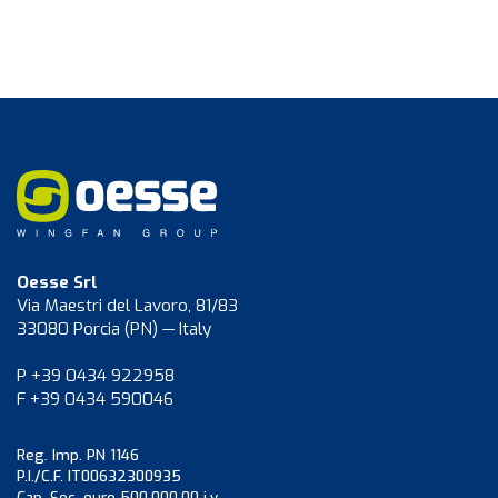
Oesse Srl
Via Maestri del Lavoro, 81/83
33080 Porcia (PN) — Italy
P +39 0434 922958
F +39 0434 590046
Reg. Imp. PN 1146
P.I./C.F. IT00632300935
Cap. Soc. euro 500.000,00 i.v.