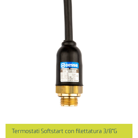
Termostati Softstart con filettatura 3/8"G