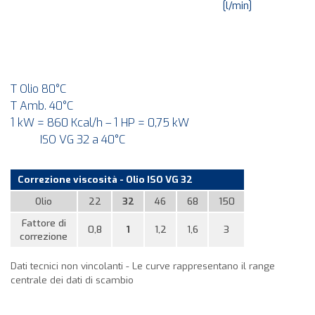
[l/min]
T Olio 80°C
T Amb. 40°C
1 kW = 860 Kcal/h – 1 HP = 0,75 kW
ISO VG 32 a 40°C
Correzione viscosità - Olio ISO VG 32
Olio
22
32
46
68
150
Fattore di
0,8
1
1,2
1,6
3
correzione
Dati tecnici non vincolanti - Le curve rappresentano il range
centrale dei dati di scambio