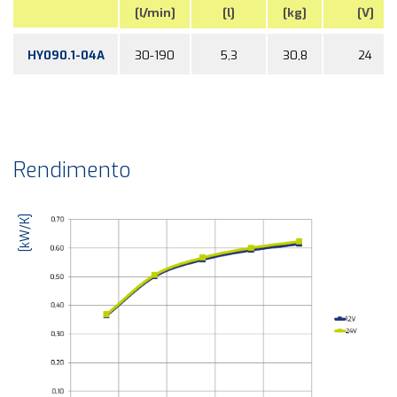
[l/min]
[l]
[kg]
[V]
HY090.1-04A
30-190
5,3
30,8
24
Rendimento
[kW/K]