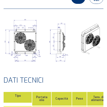
DATI TECNICI
Tipo
Portata
Tens. di
Capacità
Peso
olio
alimentaz.