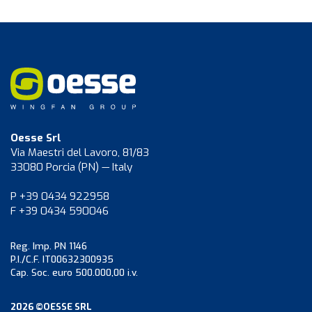
Oesse Srl
Via Maestri del Lavoro, 81/83
33080 Porcia (PN) — Italy
P +39 0434 922958
F +39 0434 590046
Reg. Imp. PN 1146
P.I./C.F. IT00632300935
Cap. Soc. euro 500.000,00 i.v.
2026 ©OESSE SRL