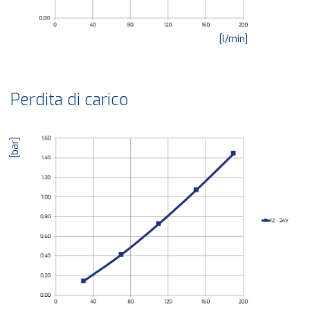
[l/min]
Perdita di carico
[bar]