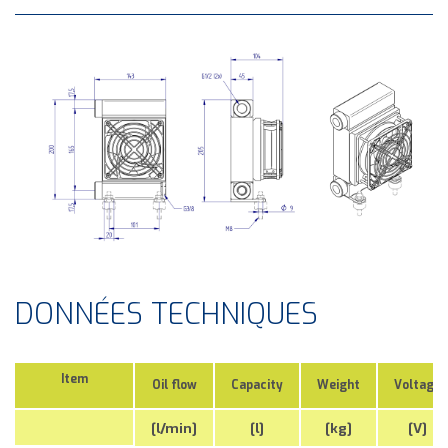
DONNÉES TECHNIQUES
Item
Oil flow
Capacity
Weight
Voltage
[l/min]
[l]
[kg]
[V]