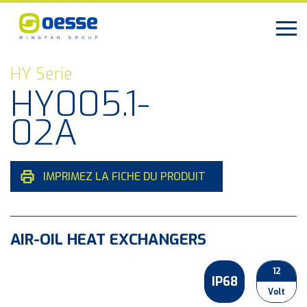
HY Serie
HY005.1-
02A
IMPRIMEZ LA FICHE DU PRODUIT
AIR-OIL HEAT EXCHANGERS
12
IP68
Volt