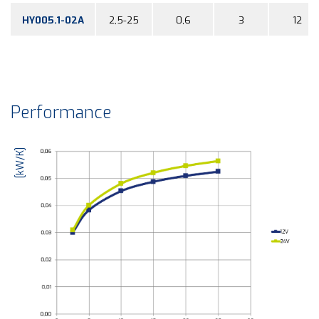
HY005.1-02A
2,5-25
0,6
3
12
Performance
[kW/K]