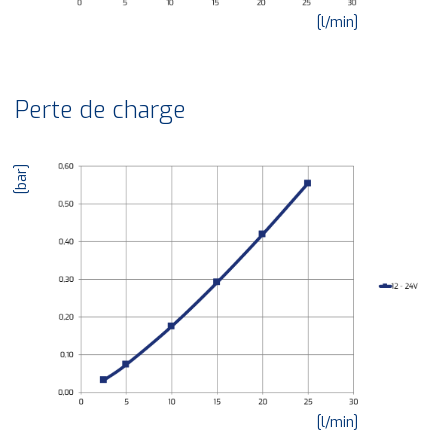
[l/min]
Perte de charge
[bar]
[l/min]