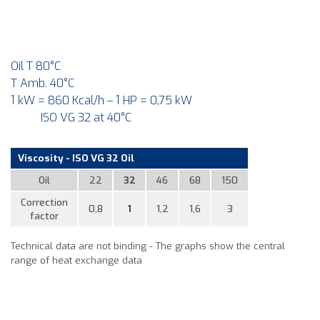
Oil T 80°C
T Amb. 40°C
1 kW = 860 Kcal/h – 1 HP = 0,75 kW
ISO VG 32 at 40°C
Viscosity - ISO VG 32 Oil
Oil
22
32
46
68
150
Correction
0,8
1
1,2
1,6
3
factor
Technical data are not binding - The graphs show the central
range of heat exchange data