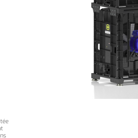
ntée
nt
ans