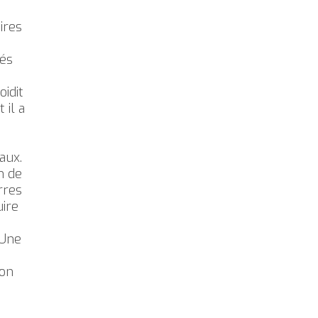
ires
tés
idit
il a
aux.
n de
rres
uire
t
 Une
ion