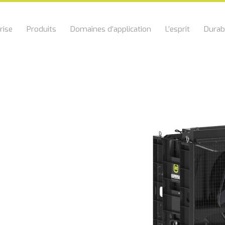
rise
Produits
Domaines d’application
L’esprit
Durabi