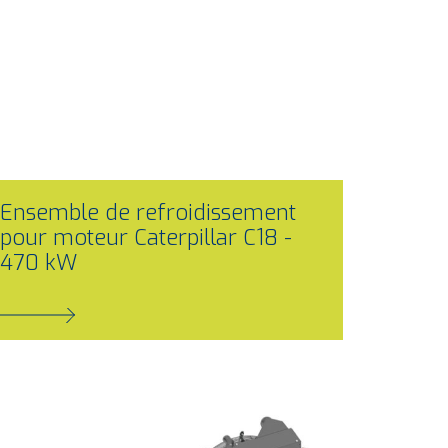
Ensemble de refroidissement
pour moteur Caterpillar C18 -
470 kW