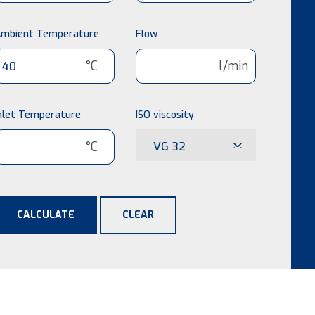
mbient Temperature
Flow
°C
l/min
nlet Temperature
ISO viscosity
°C
VG 32
CALCULATE
CLEAR