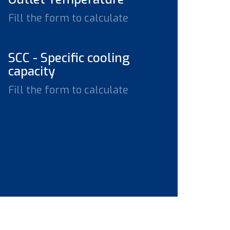
Fill the form to calculate
SCC - Specific cooling
capacity
Fill the form to calculate