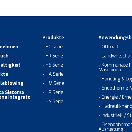
Produkte
Anwendungsbe
rnehmen
- HC serie
- Offroad
ruch
- HR Serie
- Landwirtschaf
altigkeit
- HS Serie
- Kommunale F
Maschinen
kte
- HA Serie
- Handling & Log
leblowing
- HM Serie
- Endotherme 
ica Sistema
- HP Serie
one Integrato
- Energie / Ern
- HY Serie
- Hydraulikhänd
- Industriell / S
- Eisenbahnmas
Ausrüstung