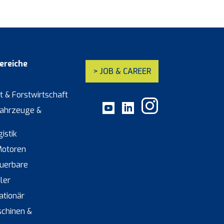
reiche
> JOB & CAREER
t & Forstwirtschaft
ahrzeuge &
istik
Motoren
euerbare
ler
tationär
chinen &