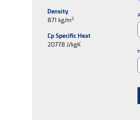
Density
A
3
871 kg/m
Cp Specific Heat
2077.8
J/kgK
I