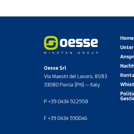
Home
Unte
Ansp
Nachh
Oesse Srl
Konta
Via Maestri del Lavoro, 81/83
Whist
33080 Porcia (PN) — Italy
Polit
Gesti
P +39 0434 922958
F +39 0434 590046