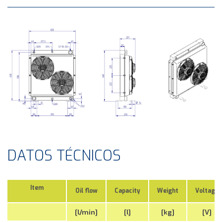
DATOS TÉCNICOS
Item
Oil flow
Capacity
Weight
Voltage
[l/min]
[l]
[kg]
[V]