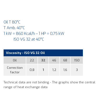
Oil T 80°C
T Amb. 40°C
1 kW = 860 Kcal/h – 1 HP = 0,75 kW
ISO VG 32 at 40°C
Viscosity - ISO VG 32 Oil
Oil
22
32
46
68
150
Correction
0,8
1
1,2
1,6
3
factor
Technical data are not binding - The graphs show the central
range of heat exchange data