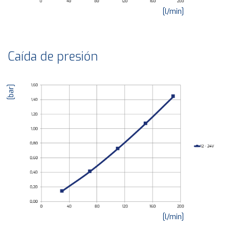
[l/min]
Caída de presión
[bar]
[l/min]