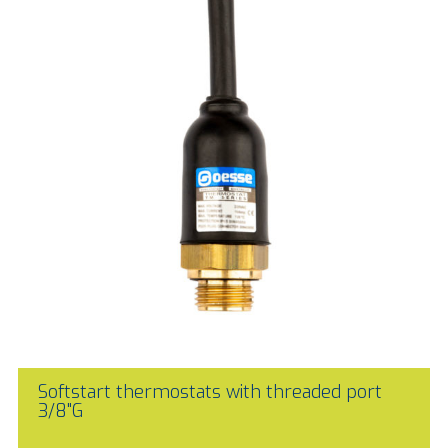
Softstart thermostats with threaded port
3/8"G