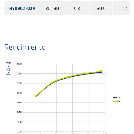
HY090.1-02A
30-190
5,3
30,5
12
Rendimiento
[kW/K]