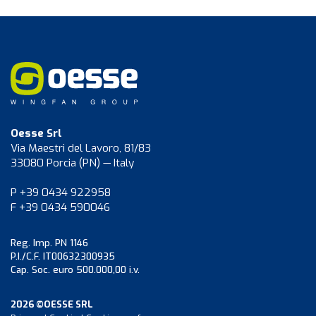
Oesse Srl
Via Maestri del Lavoro, 81/83
33080 Porcia (PN) — Italy
P +39 0434 922958
F +39 0434 590046
Reg. Imp. PN 1146
P.I./C.F. IT00632300935
Cap. Soc. euro 500.000,00 i.v.
2026 ©OESSE SRL