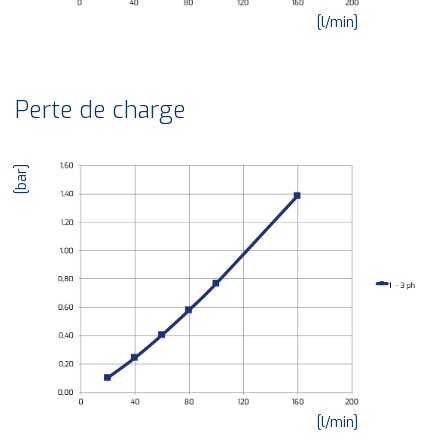
[l/min]
Perte de charge
[bar]
[l/min]