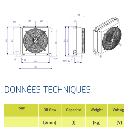
DONNÉES TECHNIQUES
Item
Oil flow
Capacity
Weight
Voltage
[l/min]
[l]
[kg]
[V]