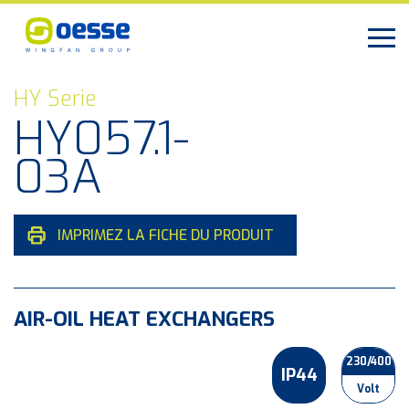
HY Serie
HY057.1-
03A
IMPRIMEZ LA FICHE DU PRODUIT
AIR-OIL HEAT EXCHANGERS
230/400
IP44
Volt