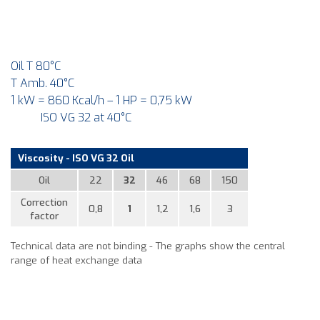
Oil T 80°C
T Amb. 40°C
1 kW = 860 Kcal/h – 1 HP = 0,75 kW
ISO VG 32 at 40°C
Viscosity - ISO VG 32 Oil
Oil
22
32
46
68
150
Correction
0,8
1
1,2
1,6
3
factor
Technical data are not binding - The graphs show the central
range of heat exchange data