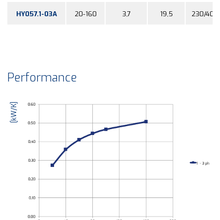
HY057.1-03A
20-160
3,7
19,5
230/400
Performance
[kW/K]