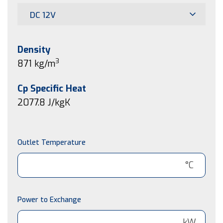
DC 12V
Density
3
871 kg/m
Cp Specific Heat
2077.8
J/kgK
Outlet Temperature
°C
Power to Exchange
kW