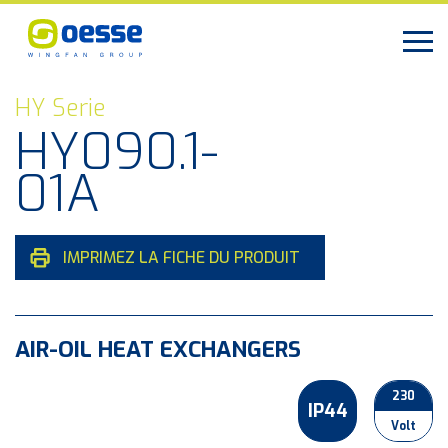
HY Serie
HY090.1-
01A
IMPRIMEZ LA FICHE DU PRODUIT
AIR-OIL HEAT EXCHANGERS
230
IP44
Volt