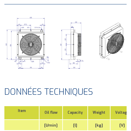
DONNÉES TECHNIQUES
Item
Oil flow
Capacity
Weight
Voltage
[l/min]
[l]
[kg]
[V]