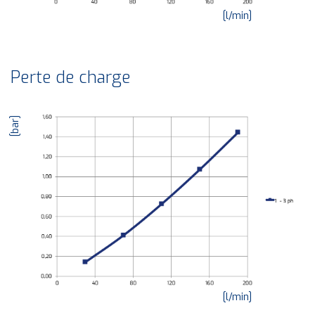
[l/min]
Perte de charge
[bar]
[l/min]