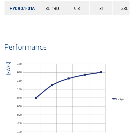
HY090.1-01A
30-190
5,3
31
230
Performance
[kW/K]