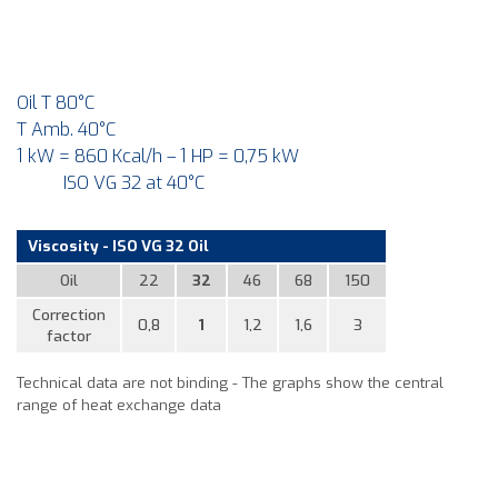
Oil T 80°C
T Amb. 40°C
1 kW = 860 Kcal/h – 1 HP = 0,75 kW
ISO VG 32 at 40°C
Viscosity - ISO VG 32 Oil
Oil
22
32
46
68
150
Correction
0,8
1
1,2
1,6
3
factor
Technical data are not binding - The graphs show the central
range of heat exchange data