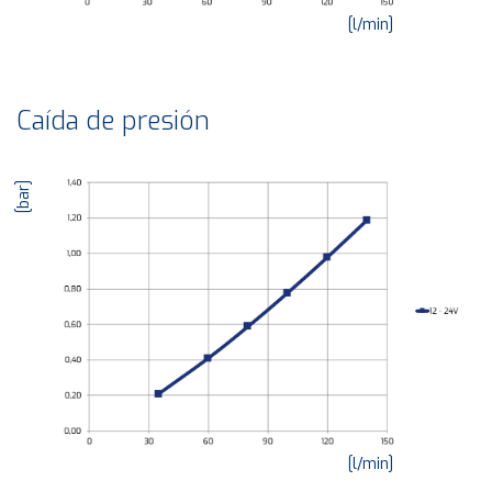
[l/min]
Caída de presión
[bar]
[l/min]