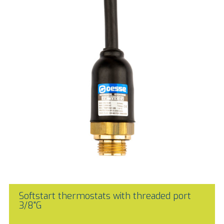
Softstart thermostats with threaded port
3/8"G