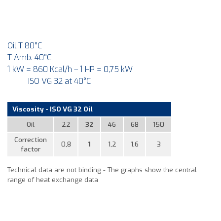
Oil T 80°C
T Amb. 40°C
1 kW = 860 Kcal/h – 1 HP = 0,75 kW
ISO VG 32 at 40°C
Viscosity - ISO VG 32 Oil
Oil
22
32
46
68
150
Correction
0,8
1
1,2
1,6
3
factor
Technical data are not binding - The graphs show the central
range of heat exchange data