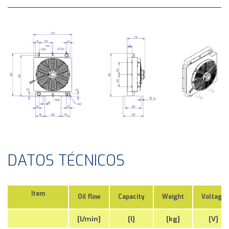
DATOS TÉCNICOS
Item
Oil flow
Capacity
Weight
Voltage
[l/min]
[l]
[kg]
[V]