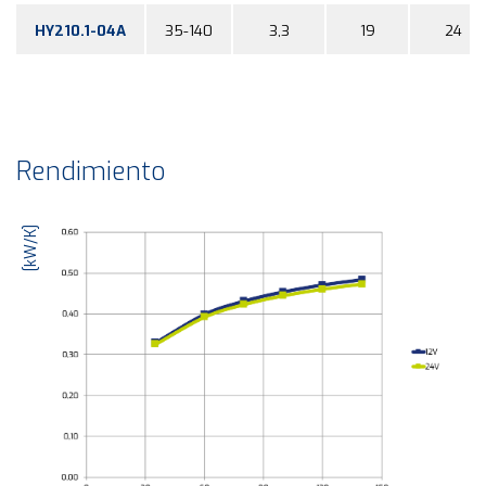
HY210.1-04A
35-140
3,3
19
24
Rendimiento
[kW/K]